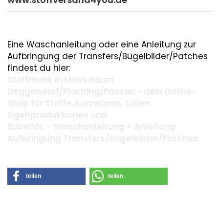
Eine Waschanleitung oder eine Anleitung zur
Aufbringung der Transfers/Bügelbilder/Patches
findest du hier:
Stoffmonk in Moos Raum
Deggendorf/Plattling/Passau - dein Online-
Shop für Stoffe, Kurzwaren, tollen
Eigenproduktionen und
Zubehör. - Waschanleitung + Anleitung
Aufbringung Transfers/Bügelbilder/Patches
teilen
teilen