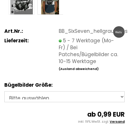
Art.Nr.:
BB_SixSeven_hellgrauweiss
NEU
Lieferzeit:
5 - 7 Werktage (Mo-
Fr) / Bei
Patches/Bügelbilder ca.
10-15 Werktage
(Ausland abweichend)
Bügelbilder Größe:
ab 0,99 EUR
inkl. 19% MwSt. zzgl.
Versand