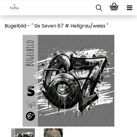
Bügelbild - " Six Seven 67 # Hellgrau/weiss "