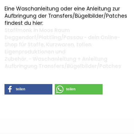
Eine Waschanleitung oder eine Anleitung zur
Aufbringung der Transfers/Bügelbilder/Patches
findest du hier:
Stoffmonk in Moos Raum
Deggendorf/Plattling/Passau - dein Online-
Shop für Stoffe, Kurzwaren, tollen
Eigenproduktionen und
Zubehör. - Waschanleitung + Anleitung
Aufbringung Transfers/Bügelbilder/Patches
teilen
teilen