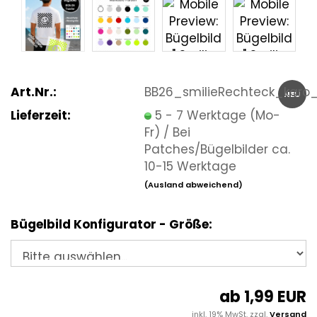
Art.Nr.:
BB26_smilieRechteck_kar
NEU
Lieferzeit:
5 - 7 Werktage (Mo-
Fr) / Bei
Patches/Bügelbilder ca.
10-15 Werktage
(Ausland abweichend)
Bügelbild Konfigurator - Größe:
ab 1,99 EUR
inkl. 19% MwSt. zzgl.
Versand