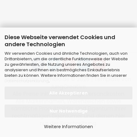
Diese Webseite verwendet Cookies und
andere Technologien
Wir verwenden Cookies und ähnliche Technologien, auch von
Drittanbietern, um die ordentliche Funktionsweise der Website
zu gewährleisten, die Nutzung unseres Angebotes zu
analysieren und Ihnen ein bestmögliches Einkaufserlebnis
bieten zu können. Weitere Informationen finden Sie in unserer
Webshop
by Gambio.de © 2026 | Template von
Datenschutzerklärung
.
JungCreative
.
Alle Akzeptieren
Alle Preise inkl. MwSt. & zzgl. Versandkosten
Alle Markennamen, Warenzeichen sowie
sämtliche Produktbilder sind Eigentum Ihrer
Nur Notwendige
rechtmäßigen Eigentümer und dienen hier
nur der Beschreibung.
Weitere Informationen