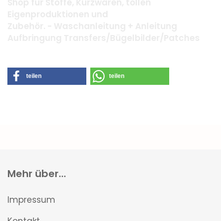
Shop für Stoffe, Kurzwaren, tollen
Eigenproduktionen und
Zubehör. - Waschanleitung + Anleitung
Aufbringung Transfers/Bügelbilder/Patches
teilen
teilen
Mehr über...
Impressum