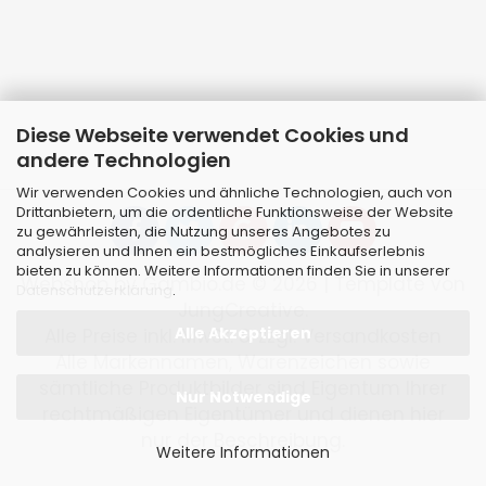
Diese Webseite verwendet Cookies und
andere Technologien
Wir verwenden Cookies und ähnliche Technologien, auch von
Drittanbietern, um die ordentliche Funktionsweise der Website
zu gewährleisten, die Nutzung unseres Angebotes zu
analysieren und Ihnen ein bestmögliches Einkaufserlebnis
bieten zu können. Weitere Informationen finden Sie in unserer
Webshop
by Gambio.de © 2026 | Template von
Datenschutzerklärung
.
JungCreative
.
Alle Akzeptieren
Alle Preise inkl. MwSt. & zzgl. Versandkosten
Alle Markennamen, Warenzeichen sowie
sämtliche Produktbilder sind Eigentum Ihrer
Nur Notwendige
rechtmäßigen Eigentümer und dienen hier
nur der Beschreibung.
Weitere Informationen