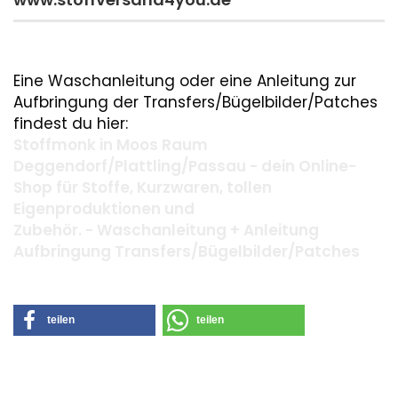
Eine Waschanleitung oder eine Anleitung zur
Aufbringung der Transfers/Bügelbilder/Patches
findest du hier:
Stoffmonk in Moos Raum
Deggendorf/Plattling/Passau - dein Online-
Shop für Stoffe, Kurzwaren, tollen
Eigenproduktionen und
Zubehör. - Waschanleitung + Anleitung
Aufbringung Transfers/Bügelbilder/Patches
teilen
teilen