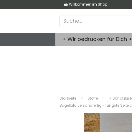
Willkommen im Shop
+ Wir bedrucken für Dich 
»
»
Startseite
Stoffe
+ Schatzkist
Bügelbild versandfertig - längste Seit