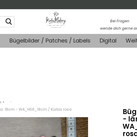
Suche...
Bei Fragen
wende dich gerne a
kontakt@stoffmonk
+
Bügelbilder / Patches / Labels
Digital
Wei
-Kein telefonische
Support-
»
e +
e ca. 18cm - WA_H56_18cm / Kürbis rosa
Büg
- lä
WA_
ros