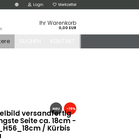
Login
Merkzettel
Ihr Warenkorb
0,00 EUR
n:
.de
tere
SUCHEN
KONTAKT
r
NEU
-19%
elbild versandfertig
ngste Seite ca. 18cm -
H56_18cm / Kürbis
a