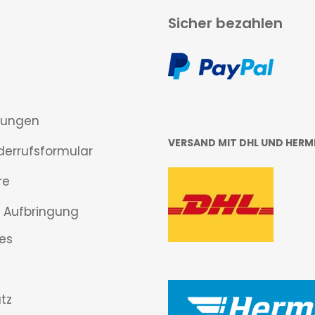
Sicher bezahlen
gungen
VERSAND MIT DHL UND HERM
derrufsformular
re
 Aufbringung
es
tz