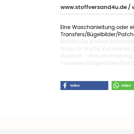
www.stoffversand4u.de /
Eine Waschanleitung oder ei
Transfers/Bügelbilder/Patche
Stoffmonk in Moos Raum Deg
Shop für Stoffe, Kurzwaren,
Zubehör. - Waschanleitung 
Transfers/Bügelbilder/Pat
teilen
teilen