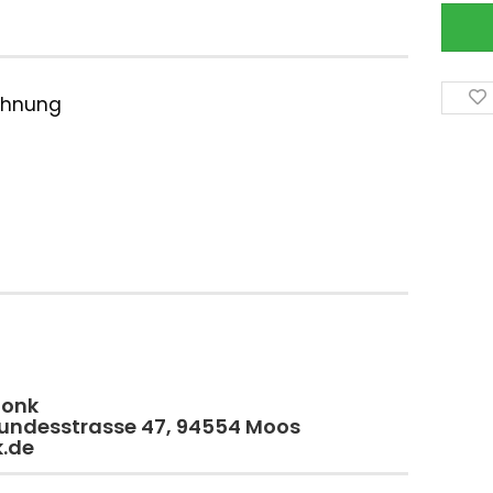
ichnung
monk
 Bundesstrasse 47, 94554 Moos
k.de