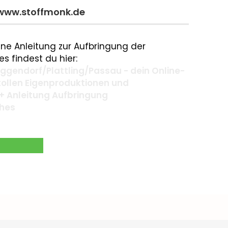
 www.stoffmonk.de
ne Anleitung zur Aufbringung der
s findest du hier:
gendorf/Plattling/Passau - dein Online-
 tollen Eigenproduktionen und
+ Anleitung Aufbringung
ches