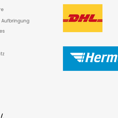
re
 Aufbringung
es
tz