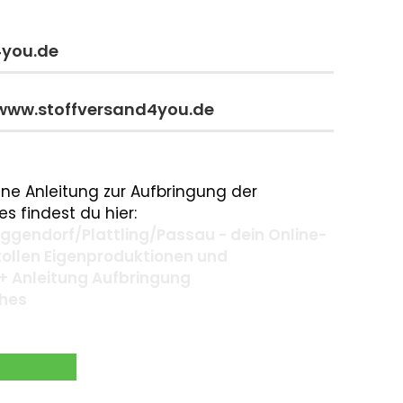
4you.de
 www.stoffversand4you.de
ne Anleitung zur Aufbringung der
s findest du hier:
gendorf/Plattling/Passau - dein Online-
 tollen Eigenproduktionen und
+ Anleitung Aufbringung
ches