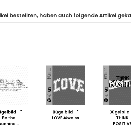
kel bestellten, haben auch folgende Artikel geka
gelbild - "
Bügelbild - "
Bügelbild 
Be the
LOVE #weiss
THINK
sunhine...
POSITIV