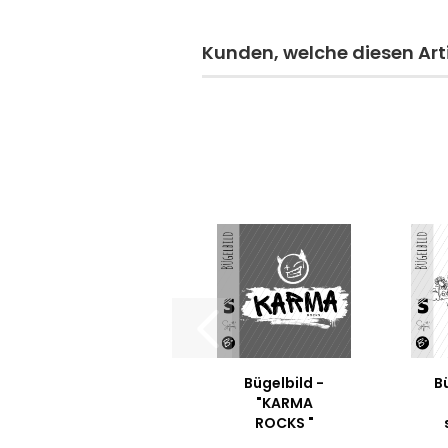
Kunden, welche diesen Arti
Bügelbild -
Bü
"KARMA
ROCKS "
#weiss