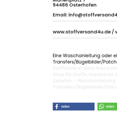
94486 Osterhofen
Email: info@stoffversand
www.stoffversand4u.de /
Eine Waschanleitung oder ei
Transfers/Bügelbilder/Patche
Stoffmonk in Moos Raum Deg
Shop für Stoffe, Kurzwaren,
Zubehör. - Waschanleitung 
Transfers/Bügelbilder/Pat
teilen
teilen