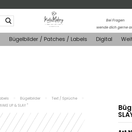
Suche...
Bei Fragen
wende dich gerne a
kontakt@stoffmonk
+
Bügelbilder / Patches / Labels
Digital
Wei
-Kein telefonische
Support-
»
»
»
abels
Bügelbilder
Text / Sprüche
 WAKE UP & SLAY "
Büge
SLAY
Art.N