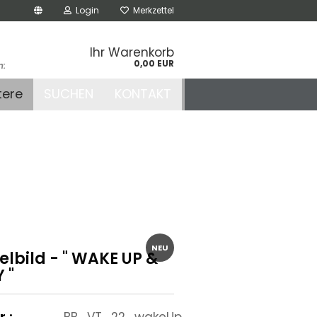
Login
Merkzettel
Ihr Warenkorb
0,00 EUR
n:
.de
tere
SUCHEN
KONTAKT
r
NEU
lbild - " WAKE UP &
 "
r.:
BB_VT_22_wakeUp