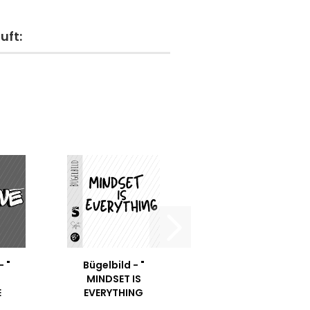
uft:
- "
Bügelbild - "
MINDSET IS
E
EVERYTHING