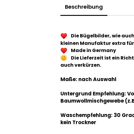
Beschreibung
Die Bügelbilder, wie auc
kleinen Manufaktur extra für
Made in Germany
Die Lieferzeit ist ein Ri
auch verkürzen.
Maße: nach Auswahl
Untergrund Empfehlung: V
Baumwollmischgewebe (z.B.
Waschempfehlung: 30 Grad, 
kein Trockner