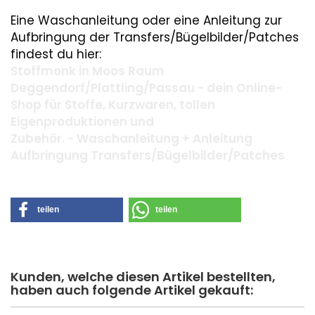
Eine Waschanleitung oder eine Anleitung zur
Aufbringung der Transfers/Bügelbilder/Patches
findest du hier:
Stoffmonk in Moos Raum
Deggendorf/Plattling/Passau - dein Online-
Shop für Stoffe, Kurzwaren, tollen
Eigenproduktionen und
Zubehör. - Waschanleitung + Anleitung
Aufbringung Transfers/Bügelbilder/Patches
teilen
teilen
Kunden, welche diesen Artikel bestellten,
haben auch folgende Artikel gekauft: