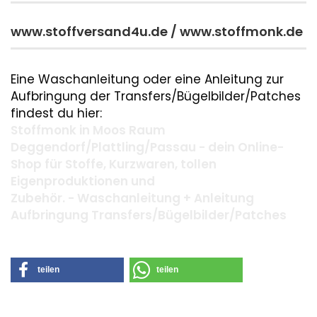
www.stoffversand4u.de / www.stoffmonk.de
Eine Waschanleitung oder eine Anleitung zur
Aufbringung der Transfers/Bügelbilder/Patches
findest du hier:
Stoffmonk in Moos Raum
Deggendorf/Plattling/Passau - dein Online-
Shop für Stoffe, Kurzwaren, tollen
Eigenproduktionen und
Zubehör. - Waschanleitung + Anleitung
Aufbringung Transfers/Bügelbilder/Patches
teilen
teilen