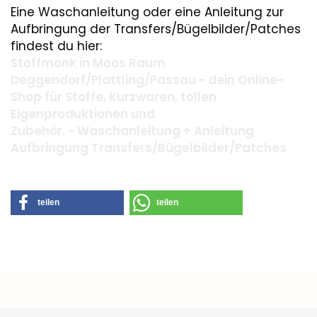
Eine Waschanleitung oder eine Anleitung zur
Aufbringung der Transfers/Bügelbilder/Patches
findest du hier:
Stoffmonk in Moos Raum
Deggendorf/Plattling/Passau - dein Online-
Shop für Stoffe, Kurzwaren, tollen
Eigenproduktionen und
Zubehör. - Waschanleitung + Anleitung
Aufbringung Transfers/Bügelbilder/Patches
teilen
teilen