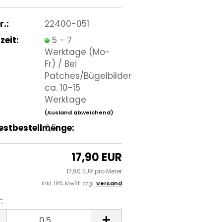
r.:
22400-051
zeit:
5 - 7
Werktage (Mo-
Fr) / Bei
Patches/Bügelbilder
ca. 10-15
Werktage
(Ausland abweichend)
estbestellmenge:
0,5
17,90 EUR
17,90 EUR pro Meter
inkl. 19% MwSt. zzgl.
Versand
:
r