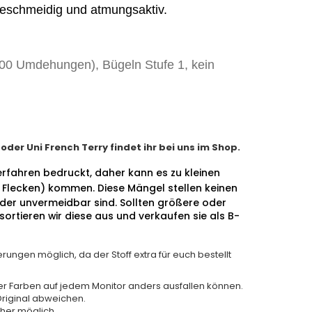
, geschmeidig und atmungsaktiv.
00 Umdehungen), Bügeln Stufe 1, kein
er Uni French Terry findet ihr bei uns im Shop.
erfahren bedruckt, daher kann es zu kleinen
 Flecken) kommen.
Diese Mängel stellen keinen
ider unvermeidbar sind. Sollten größere oder
ortieren wir diese aus und verkaufen sie als B-
rungen möglich, da der Stoff extra für euch bestellt
der Farben auf jedem Monitor anders ausfallen können.
riginal abweichen.
her möglich.