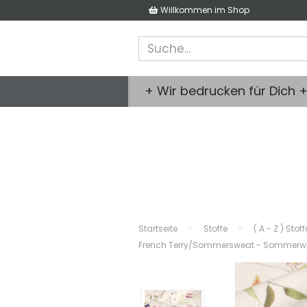
Willkommen im Shop
+ Wir bedrucken für Dich 
»
»
Startseite
Stoffe
( A - Z ) Stof
French Terry/Sommersweat - Sommerw