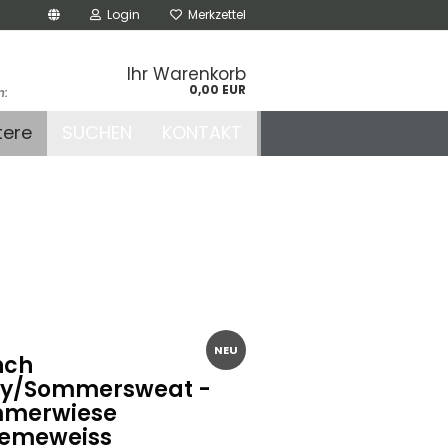
Login
Merkzettel
Ihr Warenkorb
0,00 EUR
n:
.de
tere
SUCHEN
KONTAKT
r
NEU
nch
ry/Sommersweat -
merwiese
emeweiss