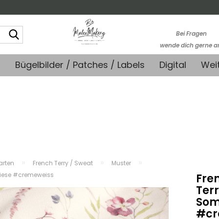
Suche...
Bei Fragen
wende dich gerne a
kontakt@stoffmonk
+
Bügelbilder / Patches / Labels
Digital
Wei
-Kein telefonische
Support-
»
»
»
farten
French Terry / Sweat
Muster
iese #cremeweiss
Fre
Ter
Som
#cr