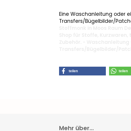
Eine Waschanleitung oder ei
Transfers/Bügelbilder/Patche
Stoffmonk in Moos Raum Deg
Shop für Stoffe, Kurzwaren,
Zubehör. - Waschanleitung 
Transfers/Bügelbilder/Pat
teilen
teilen
Mehr über...