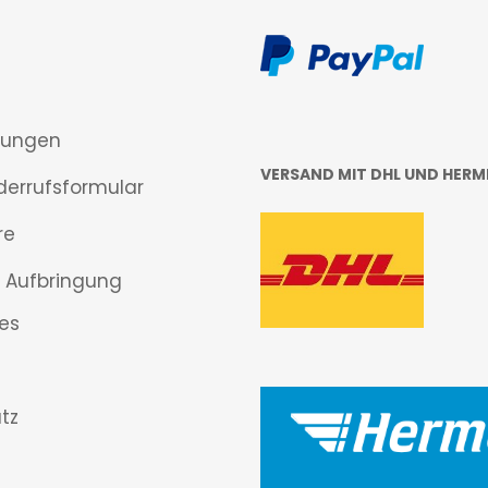
gungen
VERSAND MIT DHL UND HERM
derrufsformular
re
 Aufbringung
es
tz