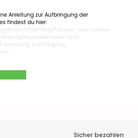
ne Anleitung zur Aufbringung der
s findest du hier:
gendorf/Plattling/Passau - dein Online-
 tollen Eigenproduktionen und
+ Anleitung Aufbringung
ches
Sicher bezahlen