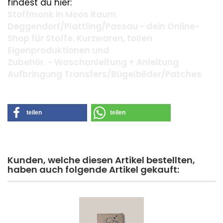
findest du hier:
Stoffmonk in Moos Raum
Deggendorf/Plattling/Passau - dein Online-
Shop für Stoffe, Kurzwaren, tollen
Eigenproduktionen und
Zubehör. - Waschanleitung + Anleitung
Aufbringung Transfers/Bügelbilder/Patches
teilen
teilen
Kunden, welche diesen Artikel bestellten,
haben auch folgende Artikel gekauft: