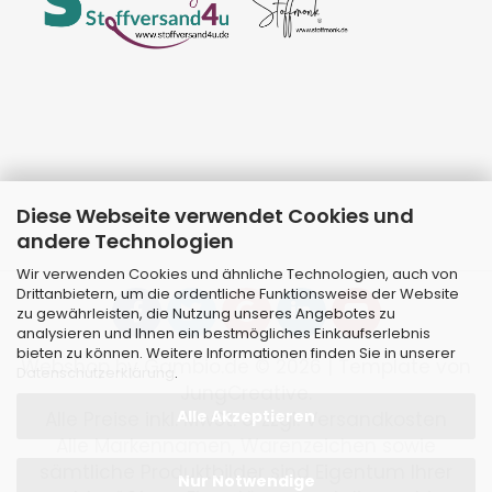
Diese Webseite verwendet Cookies und
andere Technologien
Wir verwenden Cookies und ähnliche Technologien, auch von
Drittanbietern, um die ordentliche Funktionsweise der Website
zu gewährleisten, die Nutzung unseres Angebotes zu
analysieren und Ihnen ein bestmögliches Einkaufserlebnis
bieten zu können. Weitere Informationen finden Sie in unserer
Webshop
by Gambio.de © 2026 | Template von
Datenschutzerklärung
.
JungCreative
.
Alle Akzeptieren
Alle Preise inkl. MwSt. & zzgl. Versandkosten
Alle Markennamen, Warenzeichen sowie
sämtliche Produktbilder sind Eigentum Ihrer
Nur Notwendige