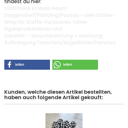
findest du hier:
Stoffmonk in Moos Raum
Deggendorf/Plattling/Passau - dein Online-
Shop für Stoffe, Kurzwaren, tollen
Eigenproduktionen und
Zubehör. - Waschanleitung + Anleitung
Aufbringung Transfers/Bügelbilder/Patches
teilen
teilen
Kunden, welche diesen Artikel bestellten,
haben auch folgende Artikel gekauft: