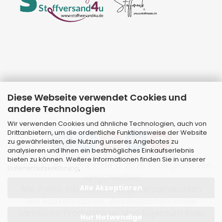
Diese Webseite verwendet Cookies und
andere Technologien
Wir verwenden Cookies und ähnliche Technologien, auch von
Drittanbietern, um die ordentliche Funktionsweise der Website
zu gewährleisten, die Nutzung unseres Angebotes zu
analysieren und Ihnen ein bestmögliches Einkaufserlebnis
bieten zu können. Weitere Informationen finden Sie in unserer
Webshop
by Gambio.de © 2026 | Template von
Datenschutzerklärung
.
JungCreative
.
Alle Akzeptieren
Alle Preise inkl. MwSt. & zzgl. Versandkosten
Alle Markennamen, Warenzeichen sowie
sämtliche Produktbilder sind Eigentum Ihrer
Nur Notwendige