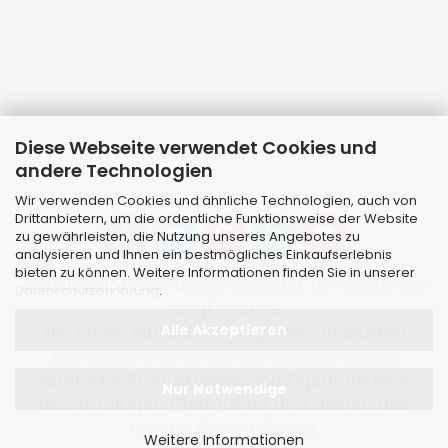
Diese Webseite verwendet Cookies und
andere Technologien
Wir verwenden Cookies und ähnliche Technologien, auch von
Drittanbietern, um die ordentliche Funktionsweise der Website
zu gewährleisten, die Nutzung unseres Angebotes zu
analysieren und Ihnen ein bestmögliches Einkaufserlebnis
bieten zu können. Weitere Informationen finden Sie in unserer
Webshop
by Gambio.de © 2026 | Template von
Datenschutzerklärung
.
JungCreative
.
Alle Akzeptieren
Alle Preise inkl. MwSt. & zzgl. Versandkosten
Alle Markennamen, Warenzeichen sowie
sämtliche Produktbilder sind Eigentum Ihrer
Nur Notwendige
rechtmäßigen Eigentümer und dienen hier
nur der Beschreibung.
Weitere Informationen