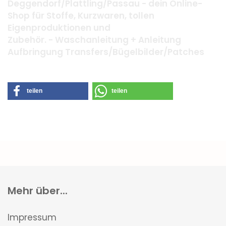
Deggendorf/Plattling/Passau - dein Online-
Shop für Stoffe, Kurzwaren, tollen
Eigenproduktionen und
Zubehör. - Waschanleitung + Anleitung
Aufbringung Transfers/Bügelbilder/Patches
teilen
teilen
Mehr über...
Impressum