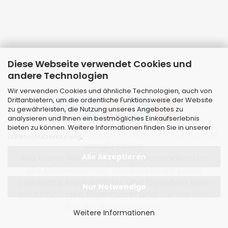
Diese Webseite verwendet Cookies und
andere Technologien
Wir verwenden Cookies und ähnliche Technologien, auch von
Drittanbietern, um die ordentliche Funktionsweise der Website
zu gewährleisten, die Nutzung unseres Angebotes zu
analysieren und Ihnen ein bestmögliches Einkaufserlebnis
bieten zu können. Weitere Informationen finden Sie in unserer
Webshop
by Gambio.de © 2026 | Template von
Datenschutzerklärung
.
JungCreative
.
Alle Akzeptieren
Alle Preise inkl. MwSt. & zzgl. Versandkosten
Alle Markennamen, Warenzeichen sowie
sämtliche Produktbilder sind Eigentum Ihrer
Nur Notwendige
rechtmäßigen Eigentümer und dienen hier
nur der Beschreibung.
Weitere Informationen