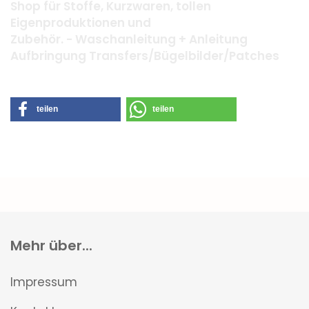
Shop für Stoffe, Kurzwaren, tollen
Eigenproduktionen und
Zubehör. - Waschanleitung + Anleitung
Aufbringung Transfers/Bügelbilder/Patches
teilen
teilen
Mehr über...
Impressum