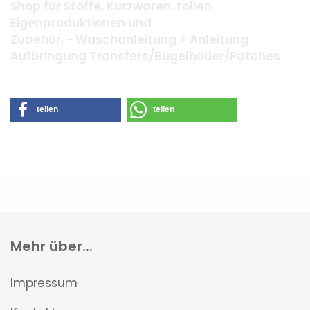
Shop für Stoffe, Kurzwaren, tollen
Eigenproduktionen und
Zubehör. - Waschanleitung + Anleitung
Aufbringung Transfers/Bügelbilder/Patches
teilen
teilen
Mehr über...
Impressum