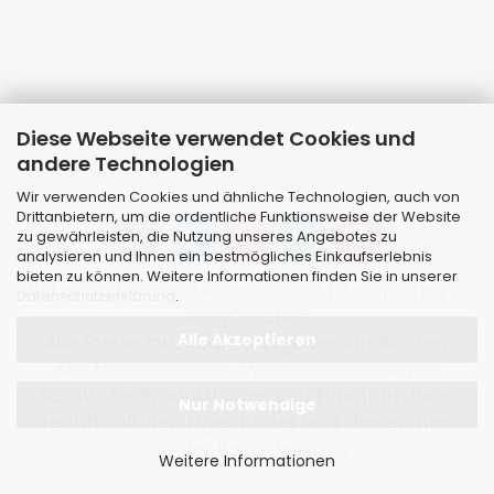
Diese Webseite verwendet Cookies und
andere Technologien
Wir verwenden Cookies und ähnliche Technologien, auch von
Drittanbietern, um die ordentliche Funktionsweise der Website
zu gewährleisten, die Nutzung unseres Angebotes zu
analysieren und Ihnen ein bestmögliches Einkaufserlebnis
bieten zu können. Weitere Informationen finden Sie in unserer
Webshop
by Gambio.de © 2026 | Template von
Datenschutzerklärung
.
JungCreative
.
Alle Akzeptieren
Alle Preise inkl. MwSt. & zzgl. Versandkosten
Alle Markennamen, Warenzeichen sowie
sämtliche Produktbilder sind Eigentum Ihrer
Nur Notwendige
rechtmäßigen Eigentümer und dienen hier
nur der Beschreibung.
Weitere Informationen