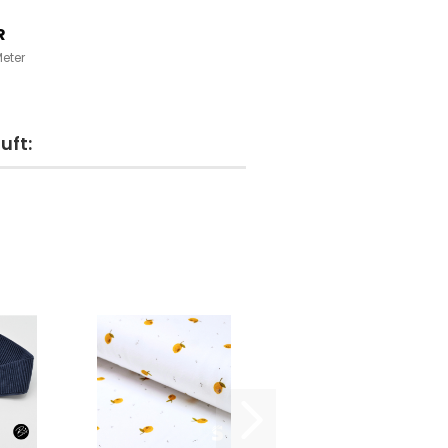
R
Meter
uft: