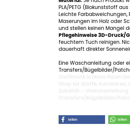
Material:
Je nach Produkt w
PLA/PETG (Biokunststoff aus
Leichte Farbabweichungen, R
Maserungen im Holz oder S
und stellen keinen Mangel d
Pflegehinweise 3D-Druck/G
feuchtem Tuch reinigen. Ni
dauerhaft direkter Sonnenei
Eine Waschanleitung oder ei
Transfers/Bügelbilder/Patche
Stoffmonk in Moos Raum Deg
Shop für Stoffe, Kurzwaren,
Zubehör. - Waschanleitung 
Transfers/Bügelbilder/Pat
teilen
teilen