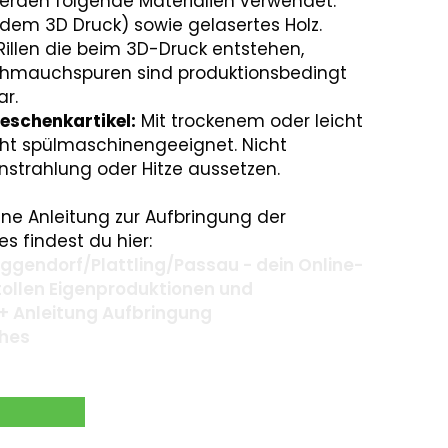
erden folgende Materialien verwendet:
 dem 3D Druck) sowie gelasertes Holz.
illen die beim 3D-Druck entstehen,
chmauchspuren sind produktionsbedingt
ar.
eschenkartikel:
Mit trockenem oder leicht
cht spülmaschinengeeignet. Nicht
nstrahlung oder Hitze aussetzen.
ne Anleitung zur Aufbringung der
s findest du hier:
gendorf/Plattling/Passau - dein Online-
 tollen Eigenproduktionen und
+ Anleitung Aufbringung
ches