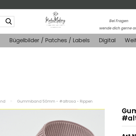
Suche...
Bei Fragen
wende dich gerne a
kontakt@stoffmonk
+
Bügelbilder / Patches / Labels
Digital
Wei
-Kein telefonische
Support-
»
nd
Gummiband 50mm - #altrosa - Rippen
Gum
#al
Art.N