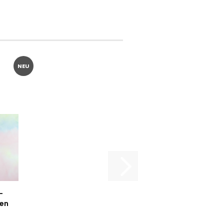
NEU
-
en