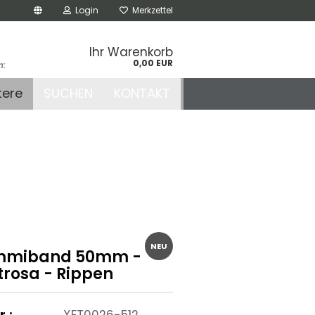
Login
Merkzettel
Ihr Warenkorb
0,00 EUR
n:
.de
tere
SUCHEN
KONTAKT
r
NEU
miband 50mm -
trosa - Rippen
r.:
XET0026-512