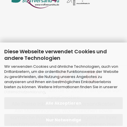
Diese Webseite verwendet Cookies und
andere Technologien
Wir verwenden Cookies und ähnliche Technologien, auch von
Drittanbietern, um die ordentliche Funktionsweise der Website
zu gewährleisten, die Nutzung unseres Angebotes zu
analysieren und Ihnen ein bestmögliches Einkaufserlebnis
bieten zu können. Weitere Informationen finden Sie in unserer
Webshop
by Gambio.de © 2026 | Template von
Datenschutzerklärung
.
JungCreative
.
Alle Akzeptieren
Alle Preise inkl. MwSt. & zzgl. Versandkosten
Alle Markennamen, Warenzeichen sowie
sämtliche Produktbilder sind Eigentum Ihrer
Nur Notwendige
rechtmäßigen Eigentümer und dienen hier