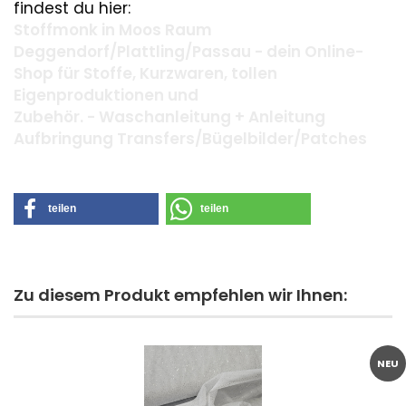
findest du hier:
Stoffmonk in Moos Raum
Deggendorf/Plattling/Passau - dein Online-
Shop für Stoffe, Kurzwaren, tollen
Eigenproduktionen und
Zubehör. - Waschanleitung + Anleitung
Aufbringung Transfers/Bügelbilder/Patches
teilen
teilen
Zu diesem Produkt empfehlen wir Ihnen:
NEU