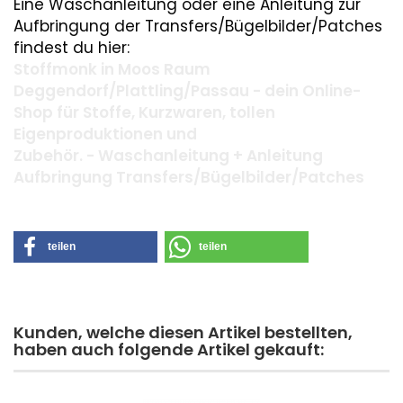
Eine Waschanleitung oder eine Anleitung zur
Aufbringung der Transfers/Bügelbilder/Patches
findest du hier:
Stoffmonk in Moos Raum
Deggendorf/Plattling/Passau - dein Online-
Shop für Stoffe, Kurzwaren, tollen
Eigenproduktionen und
Zubehör. - Waschanleitung + Anleitung
Aufbringung Transfers/Bügelbilder/Patches
teilen
teilen
Kunden, welche diesen Artikel bestellten,
haben auch folgende Artikel gekauft: