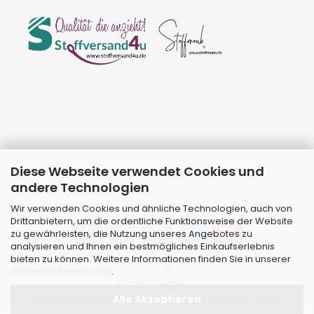
Diese Webseite verwendet Cookies und
andere Technologien
Wir verwenden Cookies und ähnliche Technologien, auch von
Drittanbietern, um die ordentliche Funktionsweise der Website
zu gewährleisten, die Nutzung unseres Angebotes zu
analysieren und Ihnen ein bestmögliches Einkaufserlebnis
bieten zu können. Weitere Informationen finden Sie in unserer
Webshop
by Gambio.de © 2026 | Template von
Datenschutzerklärung
.
JungCreative
.
Alle Akzeptieren
Alle Preise inkl. MwSt. & zzgl. Versandkosten