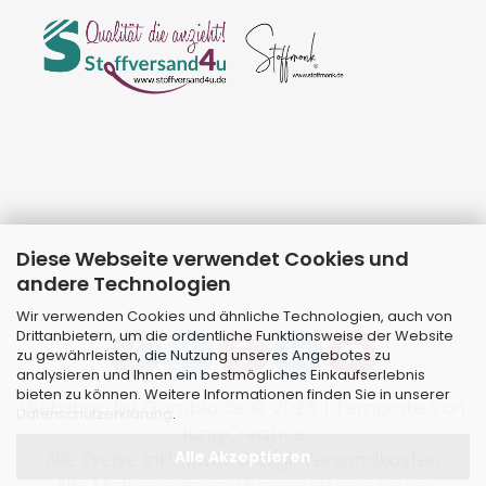
Diese Webseite verwendet Cookies und
andere Technologien
Wir verwenden Cookies und ähnliche Technologien, auch von
Drittanbietern, um die ordentliche Funktionsweise der Website
zu gewährleisten, die Nutzung unseres Angebotes zu
analysieren und Ihnen ein bestmögliches Einkaufserlebnis
bieten zu können. Weitere Informationen finden Sie in unserer
Webshop
by Gambio.de © 2026 | Template von
Datenschutzerklärung
.
JungCreative
.
Alle Akzeptieren
Alle Preise inkl. MwSt. & zzgl. Versandkosten
Alle Markennamen, Warenzeichen sowie