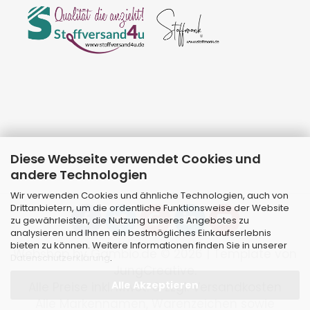
Diese Webseite verwendet Cookies und
andere Technologien
Wir verwenden Cookies und ähnliche Technologien, auch von
Drittanbietern, um die ordentliche Funktionsweise der Website
zu gewährleisten, die Nutzung unseres Angebotes zu
analysieren und Ihnen ein bestmögliches Einkaufserlebnis
bieten zu können. Weitere Informationen finden Sie in unserer
Webshop
by Gambio.de © 2026 | Template von
Datenschutzerklärung
.
JungCreative
.
Alle Akzeptieren
Alle Preise inkl. MwSt. & zzgl. Versandkosten
Alle Markennamen, Warenzeichen sowie