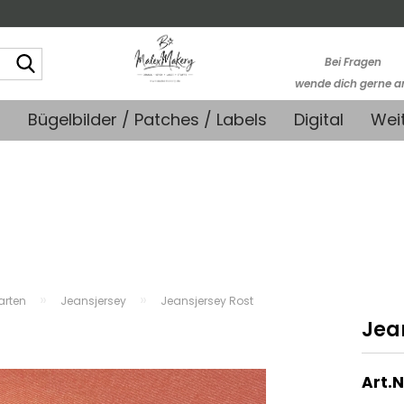
Suche...
Bei Fragen
wende dich gerne a
kontakt@stoffmonk
+
Bügelbilder / Patches / Labels
Digital
Wei
-Kein telefonische
Support-
»
»
farten
Jeansjersey
Jeansjersey Rost
Jea
Art.N