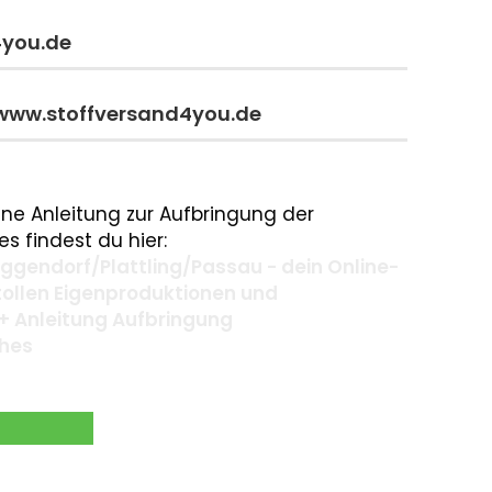
4you.de
 www.stoffversand4you.de
ne Anleitung zur Aufbringung der
s findest du hier:
gendorf/Plattling/Passau - dein Online-
 tollen Eigenproduktionen und
+ Anleitung Aufbringung
ches