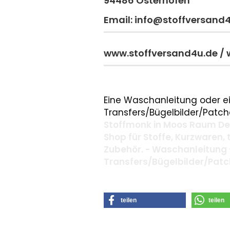
94486 Osterhofen
Email: info@stoffversand
www.stoffversand4u.de /
Eine Waschanleitung oder ei
Transfers/Bügelbilder/Patche
Stoffmonk in Moos Raum Deg
Shop für Stoffe, Kurzwaren,
Zubehör. - Waschanleitung 
Transfers/Bügelbilder/Pat
teilen
teilen