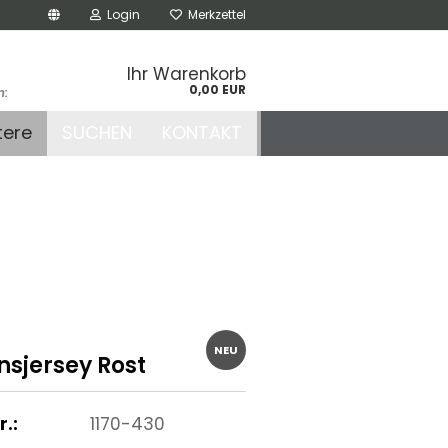
Login
Merkzettel
Ihr Warenkorb
0,00 EUR
n:
.de
tere
SUCHEN
KONTAKT
r
NEU
nsjersey Rost
r.:
1170-430