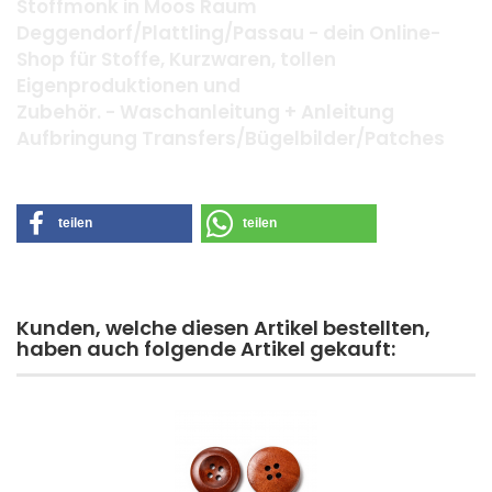
Stoffmonk in Moos Raum
Deggendorf/Plattling/Passau - dein Online-
Shop für Stoffe, Kurzwaren, tollen
Eigenproduktionen und
Zubehör. - Waschanleitung + Anleitung
Aufbringung Transfers/Bügelbilder/Patches
teilen
teilen
Kunden, welche diesen Artikel bestellten,
haben auch folgende Artikel gekauft: