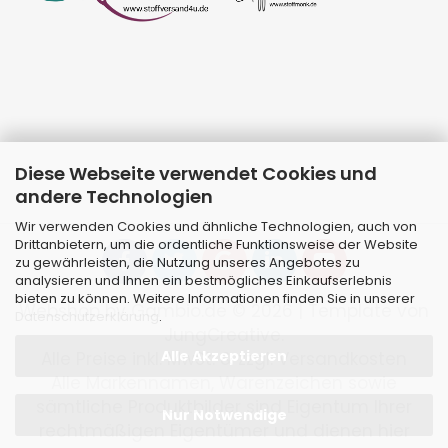
Diese Webseite verwendet Cookies und
andere Technologien
Wir verwenden Cookies und ähnliche Technologien, auch von
Drittanbietern, um die ordentliche Funktionsweise der Website
zu gewährleisten, die Nutzung unseres Angebotes zu
analysieren und Ihnen ein bestmögliches Einkaufserlebnis
bieten zu können. Weitere Informationen finden Sie in unserer
Webshop
by Gambio.de © 2026 | Template von
Datenschutzerklärung
.
JungCreative
.
Alle Akzeptieren
Alle Preise inkl. MwSt. & zzgl. Versandkosten
Alle Markennamen, Warenzeichen sowie
sämtliche Produktbilder sind Eigentum Ihrer
Nur Notwendige
rechtmäßigen Eigentümer und dienen hier