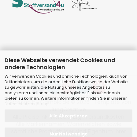
Diese Webseite verwendet Cookies und
andere Technologien
Wir verwenden Cookies und ähnliche Technologien, auch von
Drittanbietern, um die ordentliche Funktionsweise der Website
zu gewährleisten, die Nutzung unseres Angebotes zu
analysieren und Ihnen ein bestmögliches Einkaufserlebnis
bieten zu können. Weitere Informationen finden Sie in unserer
Webshop
by Gambio.de © 2026 | Template von
Datenschutzerklärung
.
JungCreative
.
Alle Akzeptieren
Alle Preise inkl. MwSt. & zzgl. Versandkosten
Alle Markennamen, Warenzeichen sowie
sämtliche Produktbilder sind Eigentum Ihrer
Nur Notwendige