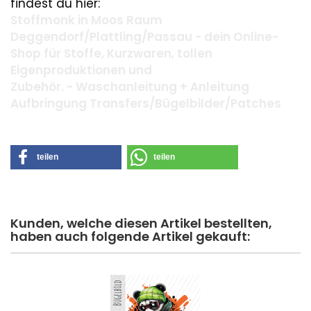
findest du hier:
Stoffmonk in Moos Raum
Deggendorf/Plattling/Passau - dein Online-
Shop für Stoffe, Kurzwaren, tollen
Eigenproduktionen und
Zubehör. - Waschanleitung + Anleitung
Aufbringung Transfers/Bügelbilder/Patches
teilen
teilen
Kunden, welche diesen Artikel bestellten,
haben auch folgende Artikel gekauft: