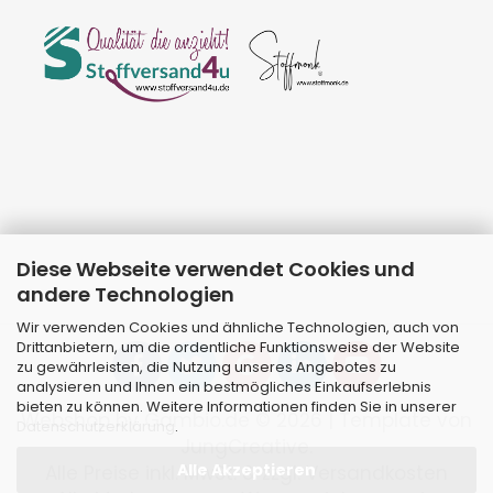
Diese Webseite verwendet Cookies und
andere Technologien
Wir verwenden Cookies und ähnliche Technologien, auch von
Drittanbietern, um die ordentliche Funktionsweise der Website
zu gewährleisten, die Nutzung unseres Angebotes zu
analysieren und Ihnen ein bestmögliches Einkaufserlebnis
bieten zu können. Weitere Informationen finden Sie in unserer
Webshop
by Gambio.de © 2026 | Template von
Datenschutzerklärung
.
JungCreative
.
Alle Akzeptieren
Alle Preise inkl. MwSt. & zzgl. Versandkosten