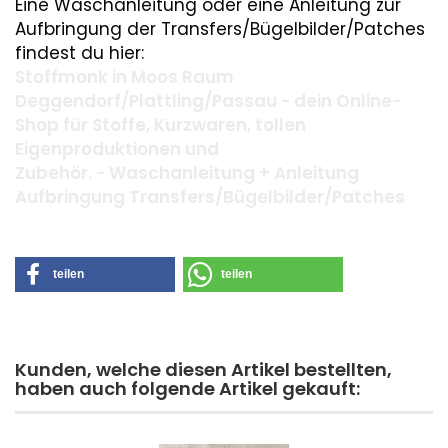
Eine Waschanleitung oder eine Anleitung zur
Aufbringung der Transfers/Bügelbilder/Patches
findest du hier:
Stoffmonk in Moos Raum
Deggendorf/Plattling/Passau - dein Online-
Shop für Stoffe, Kurzwaren, tollen
Eigenproduktionen und
Zubehör. - Waschanleitung + Anleitung
Aufbringung Transfers/Bügelbilder/Patches
teilen
teilen
Kunden, welche diesen Artikel bestellten,
haben auch folgende Artikel gekauft: