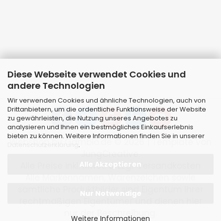
Diese Webseite verwendet Cookies und
andere Technologien
Wir verwenden Cookies und ähnliche Technologien, auch von
Drittanbietern, um die ordentliche Funktionsweise der Website
zu gewährleisten, die Nutzung unseres Angebotes zu
analysieren und Ihnen ein bestmögliches Einkaufserlebnis
bieten zu können. Weitere Informationen finden Sie in unserer
Webshop
by Gambio.de © 2026 | Template von
Datenschutzerklärung
.
JungCreative
.
Alle Akzeptieren
Alle Preise inkl. MwSt. & zzgl. Versandkosten
Alle Markennamen, Warenzeichen sowie
sämtliche Produktbilder sind Eigentum Ihrer
Nur Notwendige
rechtmäßigen Eigentümer und dienen hier
nur der Beschreibung.
Weitere Informationen