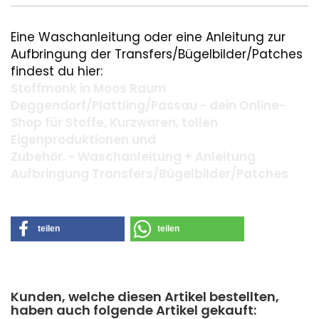
Eine Waschanleitung oder eine Anleitung zur
Aufbringung der Transfers/Bügelbilder/Patches
findest du hier:
Stoffmonk in Moos Raum
Deggendorf/Plattling/Passau - dein Online-
Shop für Stoffe, Kurzwaren, tollen
Eigenproduktionen und
Zubehör. - Waschanleitung + Anleitung
Aufbringung Transfers/Bügelbilder/Patches
teilen
teilen
Kunden, welche diesen Artikel bestellten,
haben auch folgende Artikel gekauft: