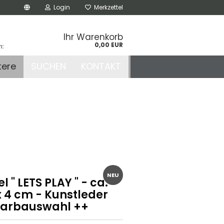
Login
Merkzettel
Ihr Warenkorb
0,00 EUR
n:
.de
tere
SUCHEN
KONTAKT
r
NEU
l " LETS PLAY " - ca.
x 4 cm - Kunstleder
Farbauswahl ++