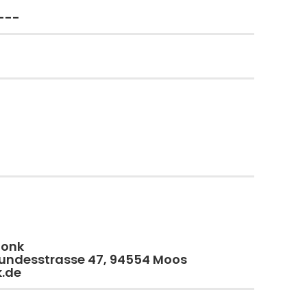
---
monk
 Bundesstrasse 47, 94554 Moos
k.de