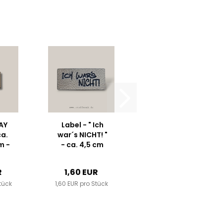
LAY
Label - " Ich
ca.
war´s NICHT! "
m -
- ca. 4,5 cm
 ++
breit -
l...
Kunstleder ++
R
1,60 EUR
Farbauswahl...
tück
1,60 EUR pro Stück