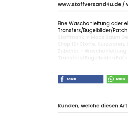
www.stoffversand4u.de /
Eine Waschanleitung oder ei
Transfers/Bügelbilder/Patche
Stoffmonk in Moos Raum Deg
Shop für Stoffe, Kurzwaren,
Zubehör. - Waschanleitung 
Transfers/Bügelbilder/Pat
teilen
teilen
Kunden, welche diesen Arti