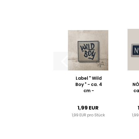
Label " Wild
Boy " - ca. 4
NÖ
cm -
ca
Kunstleder ++
-
Farbauswahl...
1,99 EUR
Fa
1,99 EUR pro Stück
1,9