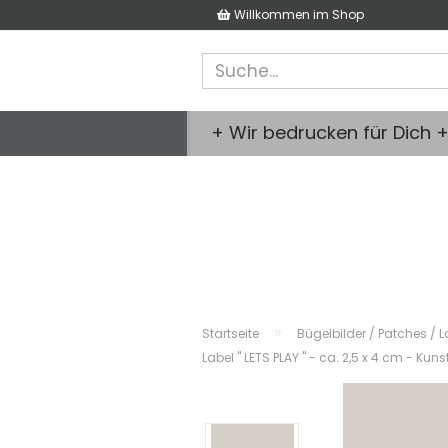
Willkommen im Shop
+ Wir bedrucken für Dich 
»
Startseite
Bügelbilder / Patches / L
Label " LETS PLAY " - ca. 2,5 x 4 cm - K