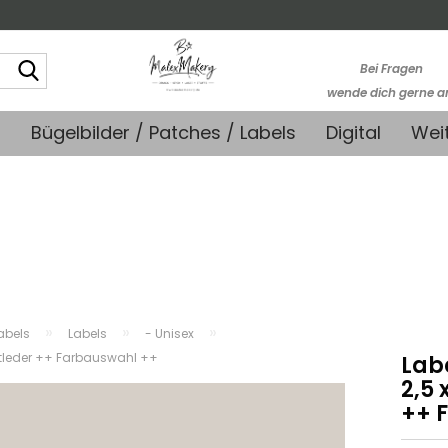
Suche...
Bei Fragen
wende dich gerne a
kontakt@stoffmonk
+
Bügelbilder / Patches / Labels
Digital
Wei
-Kein telefonische
Support-
»
»
»
abels
Labels
- Unisex
unstleder ++ Farbauswahl ++
Labe
2,5 
++ 