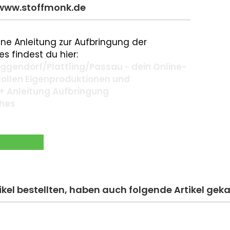
 www.stoffmonk.de
ne Anleitung zur Aufbringung der
s findest du hier:
gendorf/Plattling/Passau - dein Online-
 tollen Eigenproduktionen und
+ Anleitung Aufbringung
ches
kel bestellten, haben auch folgende Artikel geka