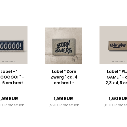
Label - "
Label " Zorn
Label " P
ÖÖÖÖÖ! " -
Zwerg " ca. 4
GAME " - 
. 6 cm breit
cm breit -
2,3 x 4,6 c
 Kunstleder
Kunstleder ++
Kunstleder
++
Farbauswahl...
Farbauswah
1,99 EUR
1,99 EUR
1,60 EU
rbauswahl...
9 EUR pro Stück
1,99 EUR pro Stück
1,60 EUR pro S