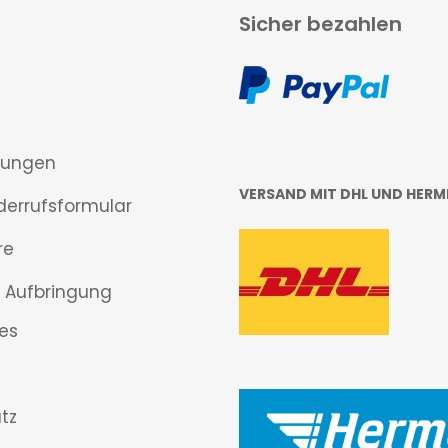
Sicher bezahlen
gungen
VERSAND MIT DHL UND HERM
derrufsformular
re
 Aufbringung
es
tz