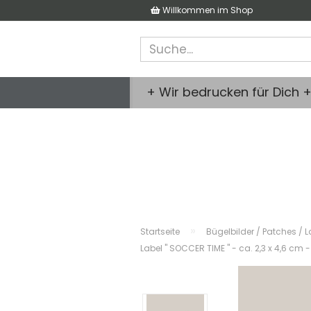
Willkommen im Shop
+ Wir bedrucken für Dich 
»
Startseite
Bügelbilder / Patches / L
Label " SOCCER TIME " - ca. 2,3 x 4,6 c