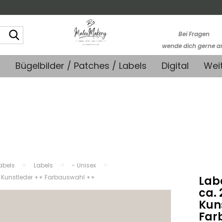
Suche...
Bei Fragen
wende dich gerne a
kontakt@stoffmonk
+
Bügelbilder / Patches / Labels
Digital
Wei
-Kein telefonische
Support-
»
»
»
abels
Labels
- Unisex
m - Kunstleder ++ Farbauswahl ++
Labe
ca. 
Kun
Far