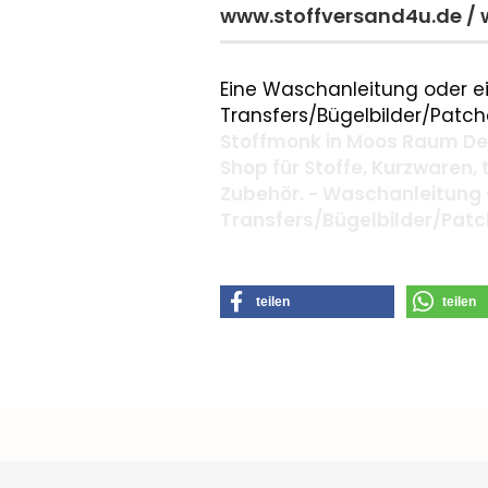
www.stoffversand4u.de /
Eine Waschanleitung oder ei
Transfers/Bügelbilder/Patche
Stoffmonk in Moos Raum Deg
Shop für Stoffe, Kurzwaren,
Zubehör. - Waschanleitung 
Transfers/Bügelbilder/Pat
teilen
teilen