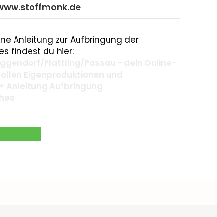
 www.stoffmonk.de
ne Anleitung zur Aufbringung der
s findest du hier:
gendorf/Plattling/Passau - dein Online-
 tollen Eigenproduktionen und
+ Anleitung Aufbringung
ches