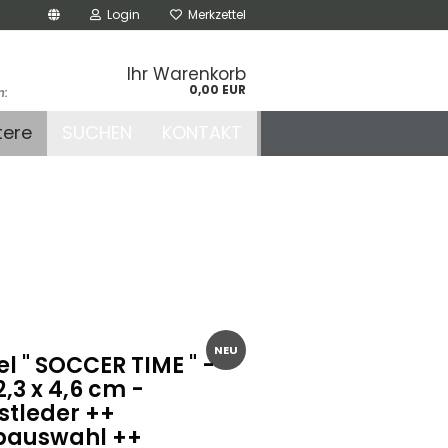
Login
Merkzettel
Ihr Warenkorb
0,00 EUR
n:
.de
tere
SUCHEN
KONTAKT
r
NEU
l " SOCCER TIME " -
2,3 x 4,6 cm -
stleder ++
bauswahl ++