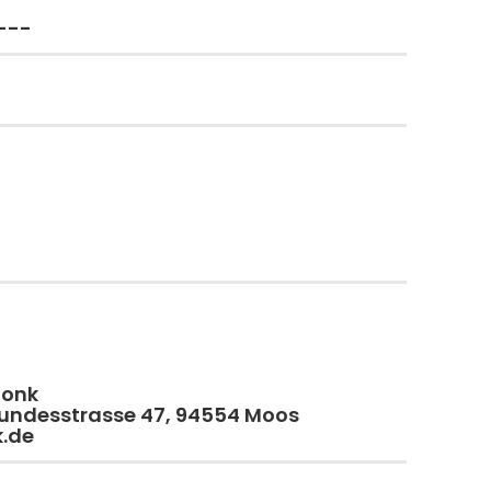
---
monk
 Bundesstrasse 47, 94554 Moos
k.de