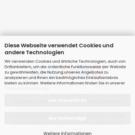
Diese Webseite verwendet Cookies und
andere Technologien
Wir verwenden Cookies und ähnliche Technologien, auch von
Drittanbietern, um die ordentliche Funktionsweise der Website
zu gewährleisten, die Nutzung unseres Angebotes zu
analysieren und Ihnen ein bestmögliches Einkaufserlebnis
bieten zu können. Weitere Informationen finden Sie in unserer
Webshop
by Gambio.de © 2026 | Template von
Datenschutzerklärung
.
JungCreative
.
Alle Akzeptieren
Alle Preise inkl. MwSt. & zzgl. Versandkosten
Alle Markennamen, Warenzeichen sowie
sämtliche Produktbilder sind Eigentum Ihrer
Nur Notwendige
rechtmäßigen Eigentümer und dienen hier
nur der Beschreibung.
Weitere Informationen