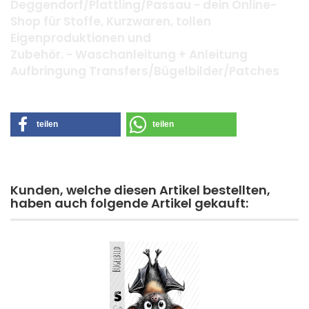
Deggendorf/Plattling/Passau - dein Online-
Shop für Stoffe, Kurzwaren, tollen
Eigenproduktionen und
Zubehör. - Waschanleitung + Anleitung
Aufbringung Transfers/Bügelbilder/Patches
teilen
teilen
Kunden, welche diesen Artikel bestellten,
haben auch folgende Artikel gekauft: