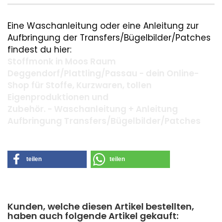
Eine Waschanleitung oder eine Anleitung zur
Aufbringung der Transfers/Bügelbilder/Patches
findest du hier:
Stoffmonk in Moos Raum
Deggendorf/Plattling/Passau - dein Online-
Shop für Stoffe, Kurzwaren, tollen
Eigenproduktionen und
Zubehör. - Waschanleitung + Anleitung
Aufbringung Transfers/Bügelbilder/Patches
teilen
teilen
Kunden, welche diesen Artikel bestellten,
haben auch folgende Artikel gekauft: