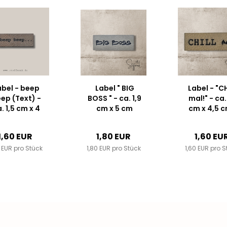
abel - beep
Label " BIG
Label - "C
ep (Text) -
BOSS " - ca. 1,9
mal!" - ca.
. 1,5 cm x 4
cm x 5 cm
cm x 4,5 c
cm -
hoch -
Kunstleder
nstleder ++
Kunstleder ++
Farbauswah
1,60 EUR
1,80 EUR
1,60 EU
rbauswahl...
Farbauswahl...
0 EUR pro Stück
1,80 EUR pro Stück
1,60 EUR pro S