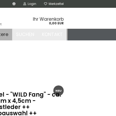
Login
Merkzettel
Ihr Warenkorb
0,00 EUR
n:
.de
tere
SUCHEN
KONTAKT
r
NEU
l - "WILD Fang" - ca.
cm x 4,5cm -
stleder ++
bauswahl ++