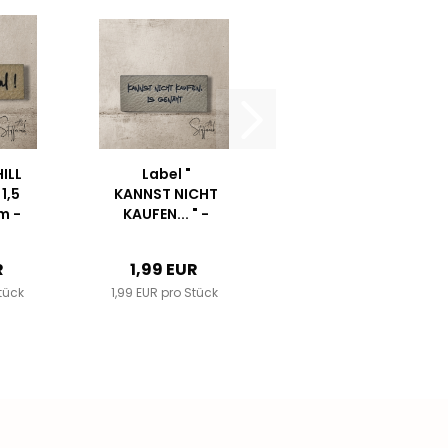
HILL
Label "
 1,5
KANNST NICHT
m -
KAUFEN... " -
 ++
ca. 5 cm breit
l...
- Kunstleder
R
1,99 EUR
++
tück
1,99 EUR pro Stück
Farbauswahl...