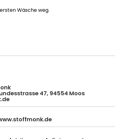
r ersten Wäsche weg.
monk
 Bundesstrasse 47, 94554 Moos
k.de
 www.stoffmonk.de