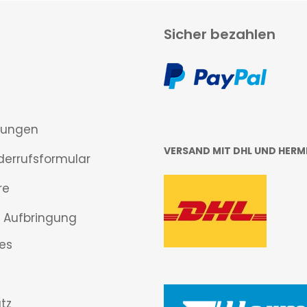
Sicher bezahlen
gungen
VERSAND MIT DHL UND HERM
derrufsformular
re
 Aufbringung
es
tz