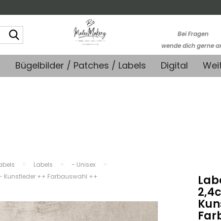
Suche...
Bei Fragen
wende dich gerne a
kontakt@stoffmonk
+
Bügelbilder / Patches / Labels
Digital
Wei
-Kein telefonische
Support-
»
»
»
abels
Labels
- Unisex
m - Kunstleder ++ Farbauswahl ++
Labe
2,4
Kun
Far