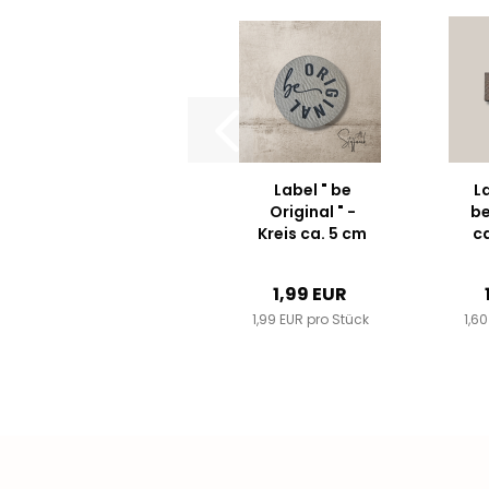
Label " be
L
Original " -
be
Kreis ca. 5 cm
ca
- Kunstleder
++
Ku
1,99 EUR
Farbauswahl...
Fa
1,99 EUR pro Stück
1,6