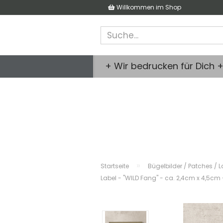
Willkommen im Shop
+ Wir bedrucken für Dich 
»
Startseite
Bügelbilder / Patches / L
Label - "WILD Fang" - ca. 2,4cm x 4,5c