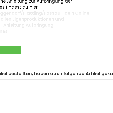
ne Anleitung zur Aufbringung der
s findest du hier:
gendorf/Plattling/Passau - dein Online-
 tollen Eigenproduktionen und
+ Anleitung Aufbringung
ches
kel bestellten, haben auch folgende Artikel geka