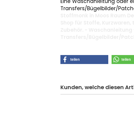
Eine Waschanleitung oder ei
Transfers/Bügelbilder/Patche
Stoffmonk in Moos Raum Deg
Shop für Stoffe, Kurzwaren,
Zubehör. - Waschanleitung 
Transfers/Bügelbilder/Pat
teilen
teilen
Kunden, welche diesen Arti