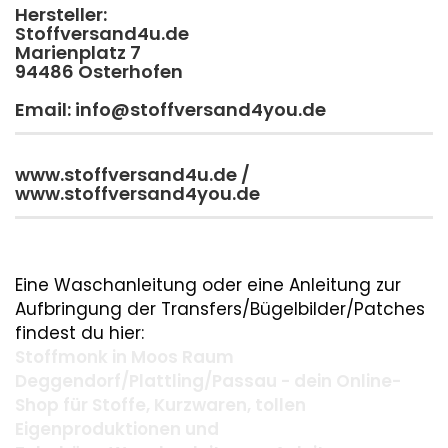
Hersteller:
Stoffversand4u.de
Marienplatz 7
94486 Osterhofen
Email: info@stoffversand4you.de
www.stoffversand4u.de /
www.stoffversand4you.de
Eine Waschanleitung oder eine Anleitung zur
Aufbringung der Transfers/Bügelbilder/Patches
findest du hier:
Stoffmonk in Moos Raum
Deggendorf/Plattling/Passau - dein Online-
Shop für Stoffe, Kurzwaren, tollen
Eigenproduktionen und