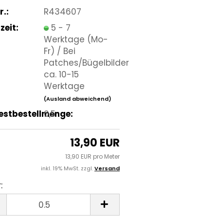
r.:
R434607
zeit:
5 - 7
Werktage (Mo-
Fr) / Bei
Patches/Bügelbilder
ca. 10-15
Werktage
(Ausland abweichend)
estbestellmenge:
0,5
13,90 EUR
13,90 EUR pro Meter
inkl. 19% MwSt. zzgl.
Versand
:
r