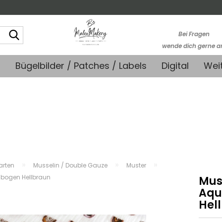
Suche...
Bei Fragen
wende dich gerne a
kontakt@stoffmonk
+
Bügelbilder / Patches / Labels
Digital
Wei
-Kein telefonische
Support-
»
»
»
farten
Musselin / Double Gauze
Muster
nbogen Hellbraun
Mus
Aqu
Hel