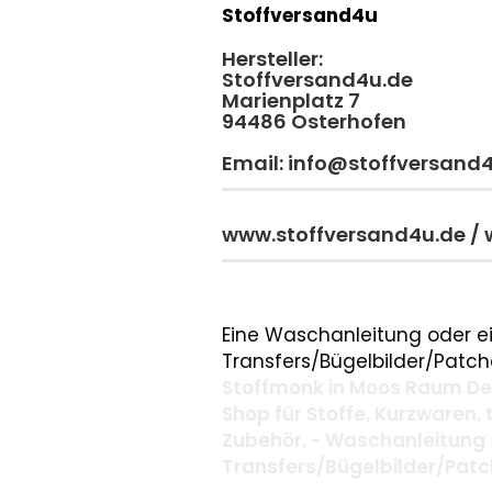
Stoffversand4u
Hersteller:
Stoffversand4u.de
Marienplatz 7
94486 Osterhofen
Email: info@stoffversand
www.stoffversand4u.de /
Eine Waschanleitung oder ei
Transfers/Bügelbilder/Patche
Stoffmonk in Moos Raum Deg
Shop für Stoffe, Kurzwaren,
Zubehör. - Waschanleitung 
Transfers/Bügelbilder/Pat