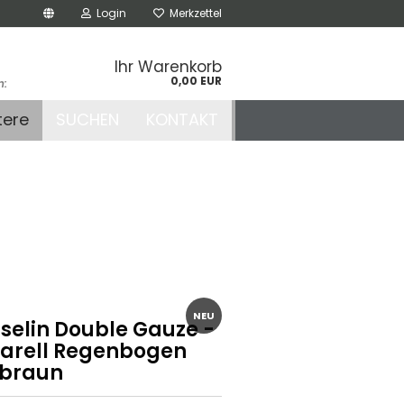
Login
Merkzettel
Ihr Warenkorb
0,00 EUR
n:
.de
tere
SUCHEN
KONTAKT
r
NEU
selin Double Gauze -
arell Regenbogen
lbraun