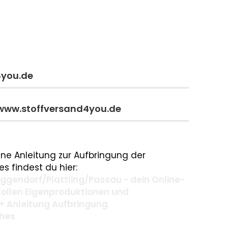
4you.de
 www.stoffversand4you.de
ne Anleitung zur Aufbringung der
s findest du hier:
gendorf/Plattling/Passau - dein Online-
 tollen Eigenproduktionen und
+ Anleitung Aufbringung
ches