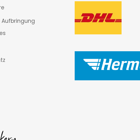
re
 Aufbringung
es
tz