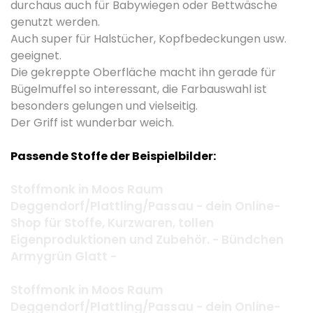
durchaus auch für Babywiegen oder Bettwäsche
genutzt werden.
Auch super für Halstücher, Kopfbedeckungen usw.
geeignet.
Die gekreppte Oberfläche macht ihn gerade für
Bügelmuffel so interessant, die Farbauswahl ist
besonders gelungen und vielseitig.
Der Griff ist wunderbar weich.
Passende Stoffe der Beispielbilder:
Stoffmonk in Moos Raum
Deggendorf/Plattling/Passau - dein Online-
Shop für Stoffe, Kurzwaren, tollen
Eigenproduktionen und Zubehör. - Bündchen
Armygrün Glatt -
Stoffmonk in Moos Raum
Deggendorf/Plattling/Passau - dein Online-