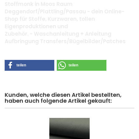
Stoffmonk in Moos Raum
Deggendorf/Plattling/Passau - dein Online-
Shop für Stoffe, Kurzwaren, tollen
Eigenproduktionen und
Zubehör. - Waschanleitung + Anleitung
Aufbringung Transfers/Bügelbilder/Patches
teilen
teilen
Kunden, welche diesen Artikel bestellten,
haben auch folgende Artikel gekauft: