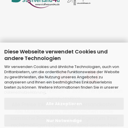
Diese Webseite verwendet Cookies und
andere Technologien
Wir verwenden Cookies und ähnliche Technologien, auch von
Drittanbietern, um die ordentliche Funktionsweise der Website
zu gewährleisten, die Nutzung unseres Angebotes zu
analysieren und Ihnen ein bestmögliches Einkaufserlebnis
bieten zu können. Weitere Informationen finden Sie in unserer
Webshop
by Gambio.de © 2026 | Template von
Datenschutzerklärung
.
JungCreative
.
Alle Akzeptieren
Alle Preise inkl. MwSt. & zzgl. Versandkosten
Alle Markennamen, Warenzeichen sowie
sämtliche Produktbilder sind Eigentum Ihrer
Nur Notwendige
rechtmäßigen Eigentümer und dienen hier