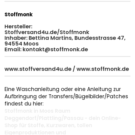
Stoffmonk
Hersteller:
Stoffversand4u.de/Stoffmonk
Inhaber: Bettina Martins, Bundesstrasse 47,
94554 Moos
Email: kontakt@stoffmonk.de
www.stoffversand4u.de / www.stoffmonk.de
Eine Waschanleitung oder eine Anleitung zur
Aufbringung der Transfers/Bügelbilder/Patches
findest du hier:
Stoffmonk in Moos Raum
Deggendorf/Plattling/Passau - dein Online-
Shop für Stoffe, Kurzwaren, tollen
Eigenproduktionen und