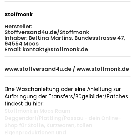
Stoffmonk
Hersteller:
Stoffversand4u.de/Stoffmonk
Inhaber: Bettina Martins, Bundesstrasse 47,
94554 Moos
Email: kontakt@stoffmonk.de
www.stoffversand4u.de / www.stoffmonk.de
Eine Waschanleitung oder eine Anleitung zur
Aufbringung der Transfers/Bügelbilder/Patches
findest du hier:
Stoffmonk in Moos Raum
Deggendorf/Plattling/Passau - dein Online-
Shop für Stoffe, Kurzwaren, tollen
Eigenproduktionen und