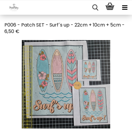
P006 - Patch SET - Surf´s up - 22cm + 10cm + 5cm -
6,50 €