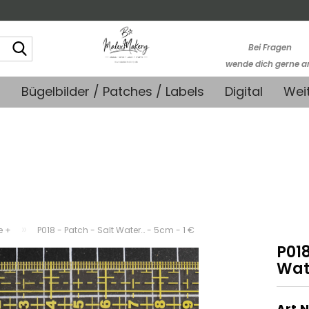
Suche...
Bei Fragen
wende dich gerne a
kontakt@stoffmonk
+
Bügelbilder / Patches / Labels
Digital
Wei
-Kein telefonische
Support-
»
e +
P018 - Patch - Salt Water… - 5cm - 1 €
P018
Wat
Art.N