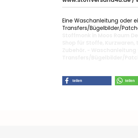
Eine Waschanleitung oder ei
Transfers/Bügelbilder/Patche
Stoffmonk in Moos Raum Deg
Shop für Stoffe, Kurzwaren,
Zubehör. - Waschanleitung 
Transfers/Bügelbilder/Pat
teilen
teilen