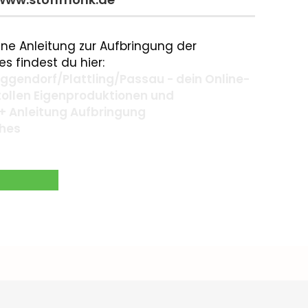
ne Anleitung zur Aufbringung der
s findest du hier:
gendorf/Plattling/Passau - dein Online-
 tollen Eigenproduktionen und
+ Anleitung Aufbringung
ches