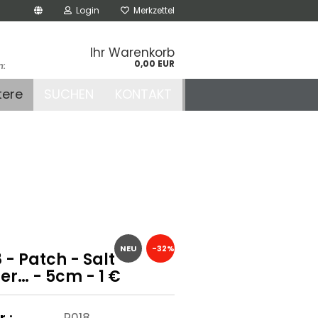
Login
Merkzettel
Ihr Warenkorb
0,00 EUR
n:
.de
tere
SUCHEN
KONTAKT
r
NEU
-32%
 - Patch - Salt
er… - 5cm - 1 €
r.:
P018