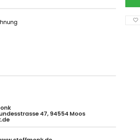
ichnung
monk
 Bundesstrasse 47, 94554 Moos
k.de
 www.stoffmonk.de