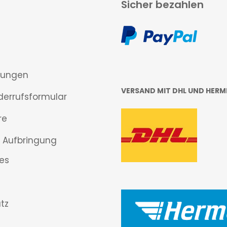
Sicher bezahlen
gungen
VERSAND MIT DHL UND HERM
derrufsformular
re
 Aufbringung
es
tz