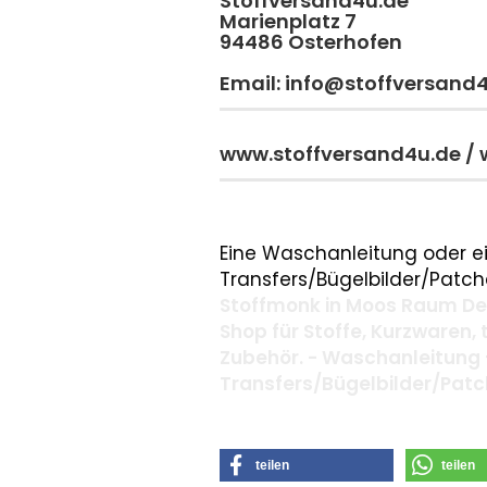
Stoffversand4u.de
Marienplatz 7
94486 Osterhofen
Email: info@stoffversand
www.stoffversand4u.de /
Eine Waschanleitung oder ei
Transfers/Bügelbilder/Patche
Stoffmonk in Moos Raum Deg
Shop für Stoffe, Kurzwaren,
Zubehör. - Waschanleitung 
Transfers/Bügelbilder/Pat
teilen
teilen