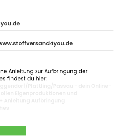
4you.de
 www.stoffversand4you.de
ne Anleitung zur Aufbringung der
s findest du hier:
gendorf/Plattling/Passau - dein Online-
 tollen Eigenproduktionen und
+ Anleitung Aufbringung
ches