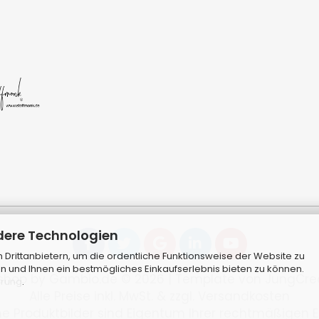
dere Technologien
Drittanbietern, um die ordentliche Funktionsweise der Website zu
n und Ihnen ein bestmögliches Einkaufserlebnis bieten zu können.
shop
by Gambio.de © 2026 | Template von
JungCre
ärung
.
Alle Preise inkl. MwSt. & zzgl. Versandkosten
 Produktbilder sind Eigentum Ihrer rechtmäßigen E