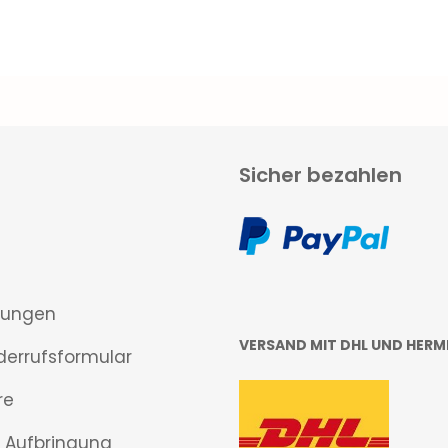
Sicher bezahlen
gungen
VERSAND MIT DHL UND HERM
derrufsformular
re
 Aufbringung