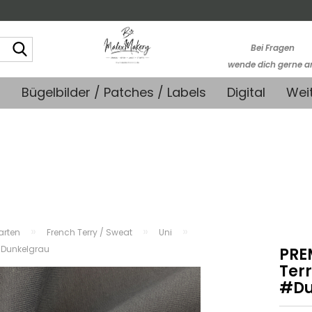
Suche...
Bei Fragen
wende dich gerne a
kontakt@stoffmonk
+
Bügelbilder / Patches / Labels
Digital
Wei
-Kein telefonische
Support-
»
»
»
farten
French Terry / Sweat
Uni
#Dunkelgrau
PRE
Ter
#Du