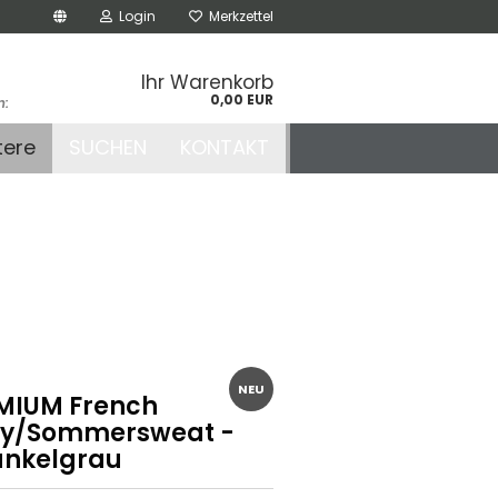
Login
Merkzettel
Ihr Warenkorb
0,00 EUR
n:
.de
tere
SUCHEN
KONTAKT
r
NEU
MIUM French
ry/Sommersweat -
nkelgrau