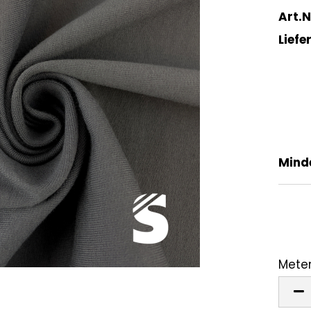
Art.N
Liefer
Mind
Meter
Mete