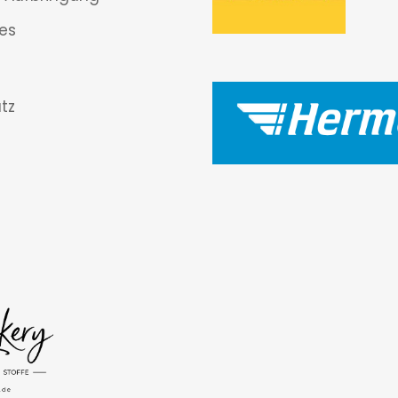
es
tz