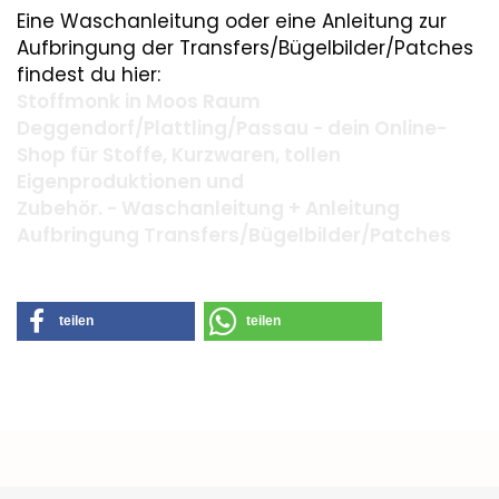
Eine Waschanleitung oder eine Anleitung zur
Aufbringung der Transfers/Bügelbilder/Patches
findest du hier:
Stoffmonk in Moos Raum
Deggendorf/Plattling/Passau - dein Online-
Shop für Stoffe, Kurzwaren, tollen
Eigenproduktionen und
Zubehör. - Waschanleitung + Anleitung
Aufbringung Transfers/Bügelbilder/Patches
teilen
teilen