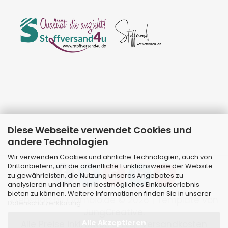
Diese Webseite verwendet Cookies und
andere Technologien
Wir verwenden Cookies und ähnliche Technologien, auch von
Drittanbietern, um die ordentliche Funktionsweise der Website
zu gewährleisten, die Nutzung unseres Angebotes zu
analysieren und Ihnen ein bestmögliches Einkaufserlebnis
bieten zu können. Weitere Informationen finden Sie in unserer
Webshop
by Gambio.de © 2026 | Template von
Datenschutzerklärung
.
JungCreative
.
Alle Akzeptieren
Alle Preise inkl. MwSt. & zzgl. Versandkosten