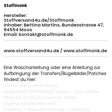
Stoffmonk
Hersteller:
Stoffversand4u.de/Stoffmonk
Inhaber: Bettina Martins, Bundesstrasse 47,
94554 Moos
Email: kontakt@stoffmonk.de
www.stoffversand4u.de / www.stoffmonk.de
Eine Waschanleitung oder eine Anleitung zur
Aufbringung der Transfers/Bügelbilder/Patches
findest du hier:
Stoffmonk in Moos Raum
Deggendorf/Plattling/Passau - dein Online-
Shop für Stoffe, Kurzwaren, tollen
Eigenproduktionen und
Zubehör. - Waschanleitung + Anleitung