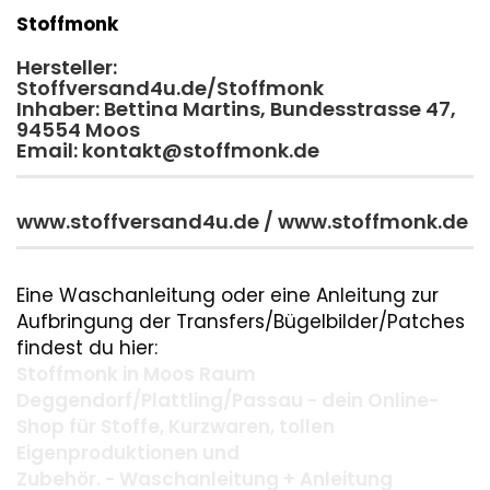
Stoffmonk
Hersteller:
Stoffversand4u.de/Stoffmonk
Inhaber: Bettina Martins, Bundesstrasse 47,
94554 Moos
Email: kontakt@stoffmonk.de
www.stoffversand4u.de / www.stoffmonk.de
Eine Waschanleitung oder eine Anleitung zur
Aufbringung der Transfers/Bügelbilder/Patches
findest du hier:
Stoffmonk in Moos Raum
Deggendorf/Plattling/Passau - dein Online-
Shop für Stoffe, Kurzwaren, tollen
Eigenproduktionen und
Zubehör. - Waschanleitung + Anleitung