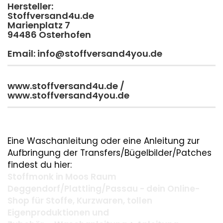
Hersteller:
Stoffversand4u.de
Marienplatz 7
94486 Osterhofen
Email: info@stoffversand4you.de
www.stoffversand4u.de /
www.stoffversand4you.de
Eine Waschanleitung oder eine Anleitung zur
Aufbringung der Transfers/Bügelbilder/Patches
findest du hier:
Stoffmonk in Moos Raum
Deggendorf/Plattling/Passau - dein Online-
Shop für Stoffe, Kurzwaren, tollen
Eigenproduktionen und