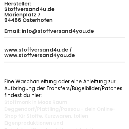
Hersteller:
Stoffversand4u.de
Marienplatz 7
94486 Osterhofen
Email: info@stoffversand4you.de
www.stoffversand4u.de /
www.stoffversand4you.de
Eine Waschanleitung oder eine Anleitung zur
Aufbringung der Transfers/Bügelbilder/Patches
findest du hier:
Stoffmonk in Moos Raum
Deggendorf/Plattling/Passau - dein Online-
Shop für Stoffe, Kurzwaren, tollen
Eigenproduktionen und