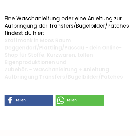
Eine Waschanleitung oder eine Anleitung zur
Aufbringung der Transfers/Bügelbilder/Patches
findest du hier:
Stoffmonk in Moos Raum
Deggendorf/Plattling/Passau - dein Online-
Shop für Stoffe, Kurzwaren, tollen
Eigenproduktionen und
Zubehör. - Waschanleitung + Anleitung
Aufbringung Transfers/Bügelbilder/Patches
teilen
teilen