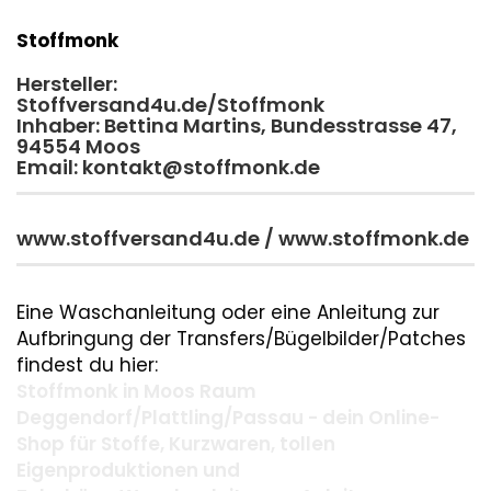
Stoffmonk
Hersteller:
Stoffversand4u.de/Stoffmonk
Inhaber: Bettina Martins, Bundesstrasse 47,
94554 Moos
Email: kontakt@stoffmonk.de
www.stoffversand4u.de / www.stoffmonk.de
Eine Waschanleitung oder eine Anleitung zur
Aufbringung der Transfers/Bügelbilder/Patches
findest du hier:
Stoffmonk in Moos Raum
Deggendorf/Plattling/Passau - dein Online-
Shop für Stoffe, Kurzwaren, tollen
Eigenproduktionen und