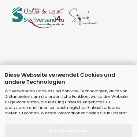
Diese Webseite verwendet Cookies und
andere Technologien
Wir verwenden Cookies und ähnliche Technologien, auch von
Drittanbietern, um die ordentliche Funktionsweise der Website
zu gewährleisten, die Nutzung unseres Angebotes zu
analysieren und Ihnen ein bestmögliches Einkaufserlebnis
bieten zu können. Weitere Informationen finden Sie in unserer
Webshop
by Gambio.de © 2026 | Template von
Datenschutzerklärung
.
JungCreative
.
Alle Akzeptieren
Alle Preise inkl. MwSt. & zzgl. Versandkosten