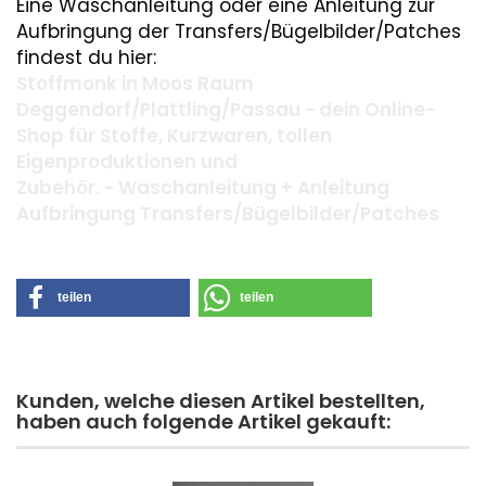
Eine Waschanleitung oder eine Anleitung zur
Aufbringung der Transfers/Bügelbilder/Patches
findest du hier:
Stoffmonk in Moos Raum
Deggendorf/Plattling/Passau - dein Online-
Shop für Stoffe, Kurzwaren, tollen
Eigenproduktionen und
Zubehör. - Waschanleitung + Anleitung
Aufbringung Transfers/Bügelbilder/Patches
teilen
teilen
Kunden, welche diesen Artikel bestellten,
haben auch folgende Artikel gekauft: