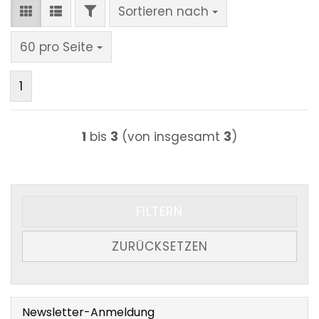
FILTER
Sortieren nach
Sortieren nach
pro Seite
60 pro Seite
1
1
bis
3
(von insgesamt
3
)
FILTERN
ZURÜCKSETZEN
Newsletter-Anmeldung