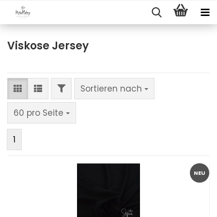
Viskose Jersey
FILTER
Sortieren nach
Sortieren nach
pro Seite
60 pro Seite
1
NEU