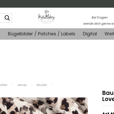
Suche...
Bei Fragen
wende dich gerne a
kontakt@stoffmonk
+
Bügelbilder / Patches / Labels
Digital
Wei
-Kein telefonische
Support-
»
»
»
farten
Jersey
Muster
Bau
Lov
Art.N