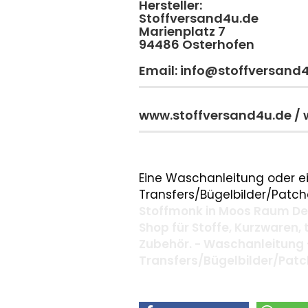
Hersteller:
Stoffversand4u.de
Marienplatz 7
94486 Osterhofen
Email: info@stoffversand
www.stoffversand4u.de /
Eine Waschanleitung oder ei
Transfers/Bügelbilder/Patche
Stoffmonk in Moos Raum Deg
Shop für Stoffe, Kurzwaren,
Zubehör. - Waschanleitung 
Transfers/Bügelbilder/Pat