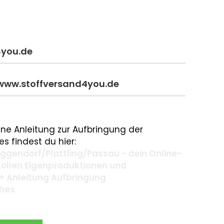
4you.de
 www.stoffversand4you.de
ne Anleitung zur Aufbringung der
s findest du hier:
gendorf/Plattling/Passau - dein Online-
 tollen Eigenproduktionen und
+ Anleitung Aufbringung
ches