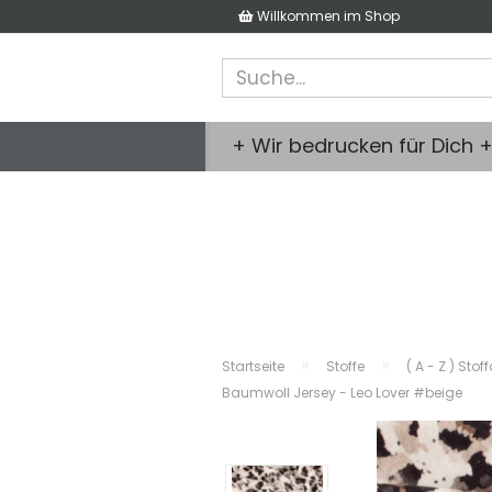
Willkommen im Shop
+ Wir bedrucken für Dich 
»
»
Startseite
Stoffe
( A - Z ) Stof
Baumwoll Jersey - Leo Lover #beige