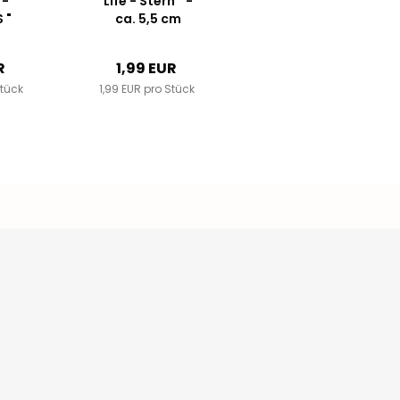
 -
Life - Stern " -
 "
ca. 5,5 cm
f
breit -
au
Kunstleder ++
R
1,99 EUR
Farbauswahl...
Stück
1,99 EUR pro Stück