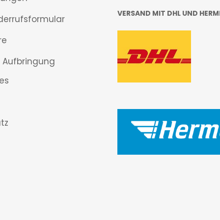
VERSAND MIT DHL UND HERM
derrufsformular
re
 Aufbringung
es
tz