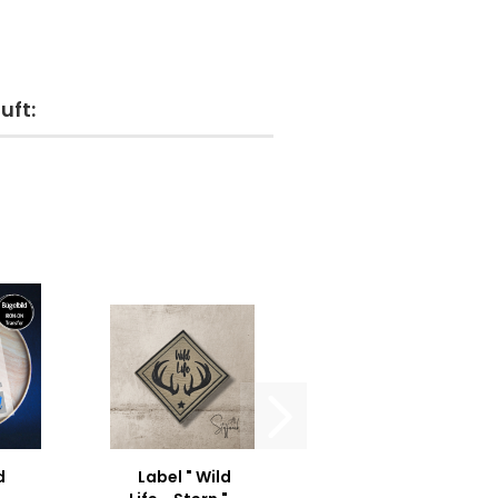
uft:
d
Label " Wild