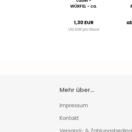
Label -
WÜRFEL - ca.
3,3 cm x 2,5
cm
1,30 EUR
ab
1,30 EUR pro Stück
Mehr über...
Impressum
Kontakt
Versand- & Zahlungsbedin