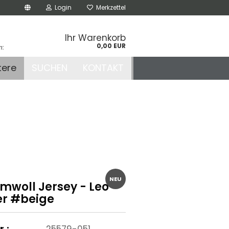
Login
Merkzettel
Ihr Warenkorb
0,00 EUR
n:
.de
tere
SUCHEN
KONTAKT
r
NEU
mwoll Jersey - Leo
er #beige
r.:
25579-051