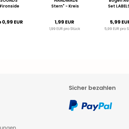
SOUNDS
"HANDMADE
Bogen A6
#ironside
Stern" - Kreis
Set LABELS
grey
ca. 4,5cm -
Cool Stuf
Kunstleder ++
#grau/bl
 0,99 EUR
1,99 EUR
5,99 EU
Farbauswahl...
1,99 EUR pro Stück
5,99 EUR pro 
Sicher bezahlen
gungen